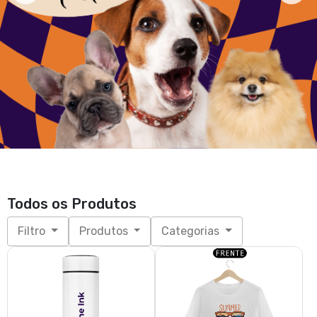
Garrafa Térmica Imagine Ink
T-Shirt Summer
R$ 84,90
A partir de R$ 79,90
P, M, G, GG, XGG
3x de R$ 28,30
sem juros
UNICO
T-Shirt I Love My Pet (Spitz)
T-Shirt Bloco Unidos da