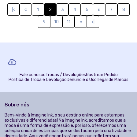
personalidade e estilo. Cada estampa é desenvolvida por nossa
equipe de designers talentosos, garantindo que você tenha
peças verdadeiramente únicas. Nossa missão é trazer mais cor e
alegria para o seu guarda-roupa, ajudando você a se expressar
através de estampas que contam a sua história. Acreditamos
que cada cliente é único e merece um produto que reflete essa
individualidade. Navegue por nossa coleção e descubra a
estampa perfeita para cada ocasião. Seja para o dia a dia,
eventos especiais ou presentes inesquecíveis, temos certeza de
que você encontrará algo que vai adorar. Acompanhe-nos nas
redes sociais para ficar por dentro das últimas novidades,
lançamentos exclusivos e promoções especiais.
© Dados do vendedor: CNPJ 55.387.696/0001-42
Formas de pagamento