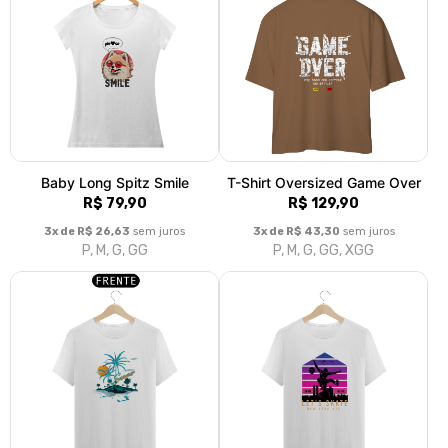
T-Shirt Summer Vibes
T-Shirt Plus Size Lets Skate
A partir de R$ 79,90
R$ 99,90
P, M, G, GG, XGG
3x de R$ 33,30
sem juros
G1, G2, G3, G4
T-Shirt Apache
T-Shirt Plus Size Cherry
A partir de R$ 79,90
R$ 99,90
P, M, G, GG, XGG
3x de R$ 33,30
sem juros
G1, G2, G3, G4