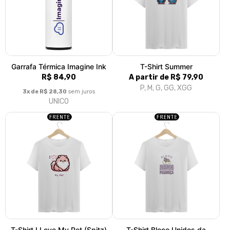
01
Preguiça
A partir de R$ 79,90
A partir de R$ 79,90
P, M, G, GG, XGG
P, M, G, GG, XGG
T-Shirt Live the Moment
Ecobag Spitz Alemão
A partir de R$ 79,90
R$ 44,90
P, M, G, GG, XGG
3x de R$ 14,97
sem juros
Grande