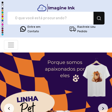
Imagine Ink - Camiseta
Entre em
Rastreie seu
Contato
Pedido
Todos os Produtos
Filtro
Produtos
Categorias