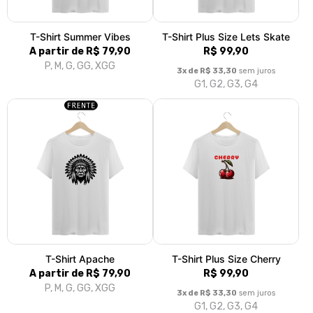
|<
«
1
2
3
4
5
6
7
8
9
10
11
»
>|
Fale conosco
Trocas / Devoluções
Rastrear Pedido
Política de Troca e Devolução
Denuncie o Uso Ilegal de Marcas
Sobre nós
Bem-vindo à Imagine Ink, o seu destino online para estampas
exclusivas e diferenciadas! Na Imagine Ink, acreditamos que a
moda é uma forma de expressão e, por isso, oferecemos uma
coleção única de estampas que se destacam pela criatividade e
diversidade. Aqui você encontrará peças que refletem sua