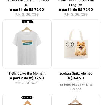
Baby Long Spitz Smile
T-Shirt Oversized Game Over
R$ 79,90
R$ 129,90
3x de R$ 26,63
sem juros
3x de R$ 43,30
sem juros
P, M, G, GG
P, M, G, GG, XGG