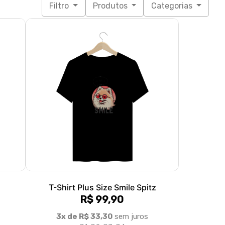
T-Shirt Plus Size Smile Spitz
R$ 99,90
3x de R$ 33,30
sem juros
G1, G2, G3, G4