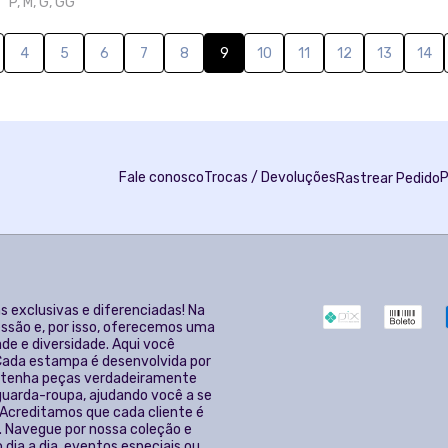
s exclusivas e diferenciadas! Na
ssão e, por isso, oferecemos uma
de e diversidade. Aqui você
 Cada estampa é desenvolvida por
ê tenha peças verdadeiramente
 guarda-roupa, ajudando você a se
 Acreditamos que cada cliente é
. Navegue por nossa coleção e
dia a dia, eventos especiais ou
rará algo que vai adorar.
s últimas novidades, lançamentos