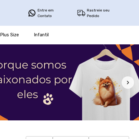
Entre em
Rastreie seu
Contato
Pedido
Plus Size
Infantil
Filtro
Produtos
Categorias