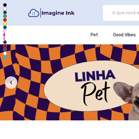
Imagine Ink - Camisetas e produ
Pet
Good Vibes
Todos os Produtos