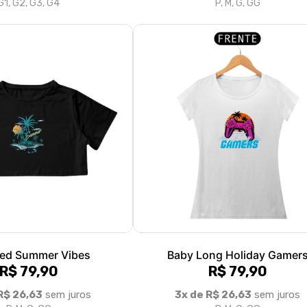
ed Summer Vibes
Baby Long Holiday Gamer
R$ 79,90
R$ 79,90
R$ 26,63
sem juros
3x de R$ 26,63
sem juros
P, M, G, GG
P, M, G, GG