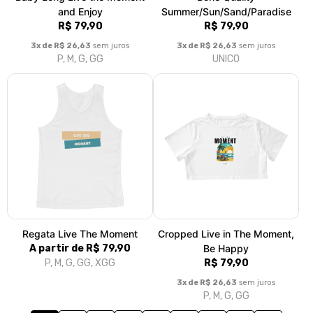
1
2
3
4
5
6
7
»
>|
Fale conosco
Trocas / Devoluções
Rastrear Pedido
Política de Troca e Devolução
Denuncie o Uso Ilegal de Marcas
Sobre nós
Bem-vindo à Imagine Ink, o seu destino online para estampas
exclusivas e diferenciadas! Na Imagine Ink, acreditamos que a
moda é uma forma de expressão e, por isso, oferecemos uma
coleção única de estampas que se destacam pela criatividade e
diversidade. Aqui você encontrará peças que refletem sua
personalidade e estilo. Cada estampa é desenvolvida por nossa
equipe de designers talentosos, garantindo que você tenha
peças verdadeiramente únicas. Nossa missão é trazer mais cor e