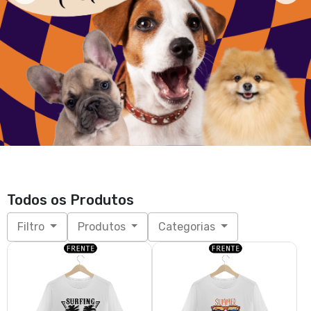
T-Shirt Surfing Miami
T-Shirt Summer
A partir de R$ 79,90
A partir de R$ 79,90
P, M, G, GG, XGG
P, M, G, GG, XGG
T-Shirt Live the Moment
T-Shirt Summer Vibes
A partir de R$ 79,90
A partir de R$ 79,90