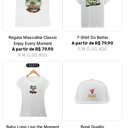
and Enjoy
Summer/Sun/Sand/Paradise
R$ 79,90
R$ 79,90
3x de R$ 26,63
sem juros
3x de R$ 26,63
sem juros
P, M, G, GG
UNICO
Regata Live The Moment
Cropped Live in The Moment,
A partir de R$ 79,90
Be Happy
P, M, G, GG, XGG
R$ 79,90
3x de R$ 26,63
sem juros
P, M, G, GG