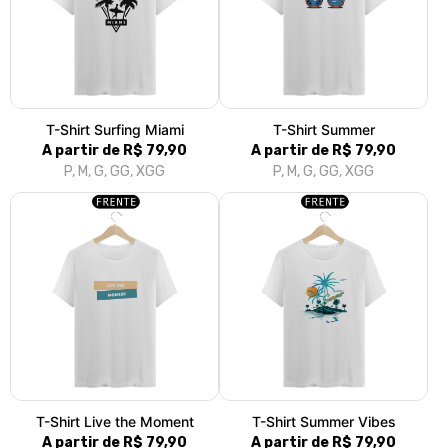
P, M, G, GG, XGG
P, M, G, GG, XGG
T-Shirt
Regata Masculina Live in The
Summer/Sun/Sand/Paradise
Moment, Be Happy
A partir de R$ 79,90
A partir de R$ 79,90
P, M, G, GG, XGG
P, M, G, GG, XGG