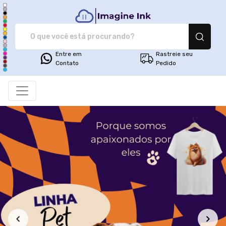
Imagine Ink - Camiseta
Entre em
Rastreie seu
Contato
Pedido
Todos os Produtos
Filtro
Produtos
Categorias