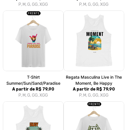
Regata Masculina Classic
T-Shirt Do Better
Enjoy Every Moment
A partir de R$ 79,90
A partir de R$ 79,90
P, M, G, GG, XGG
P, M, G, GG, XGG
Baby Long Live the Moment
Boné Quality