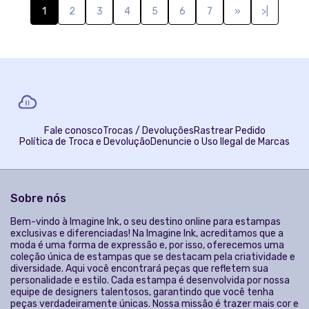
alegria para o seu guarda-roupa, ajudando você a se expressar
através de estampas que contam a sua história. Acreditamos
que cada cliente é único e merece um produto que reflete essa
individualidade. Navegue por nossa coleção e descubra a
estampa perfeita para cada ocasião. Seja para o dia a dia,
eventos especiais ou presentes inesquecíveis, temos certeza de
que você encontrará algo que vai adorar. Acompanhe-nos nas
redes sociais para ficar por dentro das últimas novidades,
lançamentos exclusivos e promoções especiais.
© Dados do vendedor: CNPJ 55.387.696/0001-42
Formas de pagamento
Acompanhe-nos: