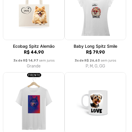
A partir de R$ 79,90
A partir de R$ 79,90
P, M, G, GG, XGG
P, M, G, GG, XGG
T-Shirt So Cute Border Collie
T-Shirt I Love My Pet (Spitz)
02
01
A partir de R$ 79,90
A partir de R$ 79,90
P, M, G, GG, XGG
P, M, G, GG, XGG