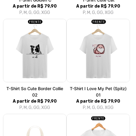
Ecobag Golden B
T-Shirt Caramelo C
R$ 44,90
A partir de R$ 79,90
P, M, G, GG, XGG
3x de R$ 14,97
sem juros
Grande
T-Shirt Golden C
T-Shirt Cute Cat