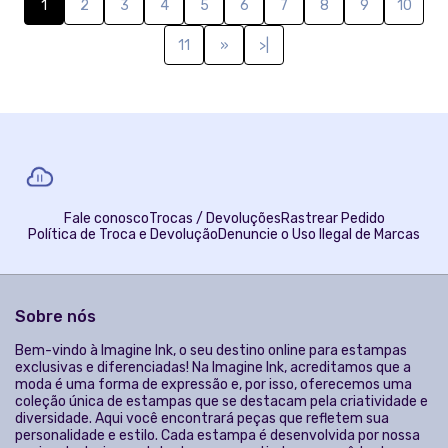
T-Shirt Husky Vibrante
Caneca Yorkshire N
A partir de R$ 79,90
R$ 39,90
P, M, G, GG, XGG
3x de R$ 13,30
sem juros
Unico
T-Shirt Yorkshire H
Ecobag Yorkshire O
A partir de R$ 79,90
R$ 44,90
P, M, G, GG, XGG
3x de R$ 14,97
sem juros
Grande