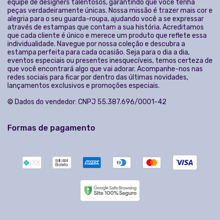
1
2
3
4
5
6
7
8
9
10
11
»
>|
Fale conosco
Trocas / Devoluções
Rastrear Pedido
Política de Troca e Devolução
Denuncie o Uso Ilegal de Marcas
Sobre nós
Bem-vindo à Imagine Ink, o seu destino online para estampas
exclusivas e diferenciadas! Na Imagine Ink, acreditamos que a
moda é uma forma de expressão e, por isso, oferecemos uma
coleção única de estampas que se destacam pela criatividade e
diversidade. Aqui você encontrará peças que refletem sua
personalidade e estilo. Cada estampa é desenvolvida por nossa