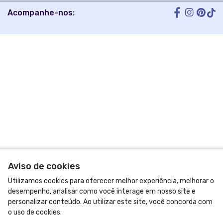
equipe de designers talentosos, garantindo que você tenha
peças verdadeiramente únicas. Nossa missão é trazer mais cor e
alegria para o seu guarda-roupa, ajudando você a se expressar
através de estampas que contam a sua história. Acreditamos
que cada cliente é único e merece um produto que reflete essa
individualidade. Navegue por nossa coleção e descubra a
estampa perfeita para cada ocasião. Seja para o dia a dia,
eventos especiais ou presentes inesquecíveis, temos certeza de
que você encontrará algo que vai adorar. Acompanhe-nos nas
redes sociais para ficar por dentro das últimas novidades,
lançamentos exclusivos e promoções especiais.
© Dados do vendedor: CNPJ 55.387.696/0001-42
Formas de pagamento
Aviso de cookies
Utilizamos cookies para oferecer melhor experiência, melhorar o
desempenho, analisar como você interage em nosso site e
personalizar conteúdo. Ao utilizar este site, você concorda com
o uso de cookies.