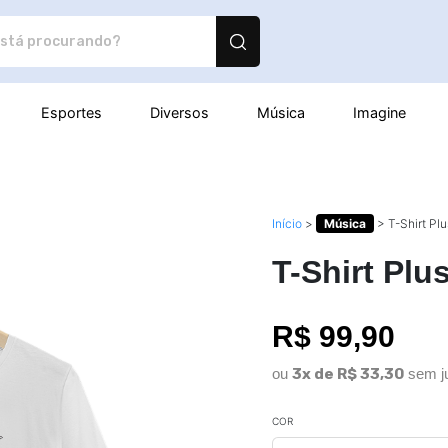
utos personalizados
Esportes
Diversos
Música
Imagine
Início
>
Música
>
T-Shirt Plu
T-Shirt Plu
R$ 99,90
ou
3x de R$ 33,30
sem j
COR