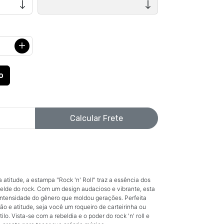
Calcular Frete
atitude, a estampa "Rock 'n' Roll" traz a essência dos
rebelde do rock. Com um design audacioso e vibrante, esta
intensidade do gênero que moldou gerações. Perfeita
o e atitude, seja você um roqueiro de carteirinha ou
o. Vista-se com a rebeldia e o poder do rock 'n' roll e