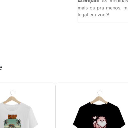
As medidas
Atenção:
mais ou pra menos, ma
legal em você!
e