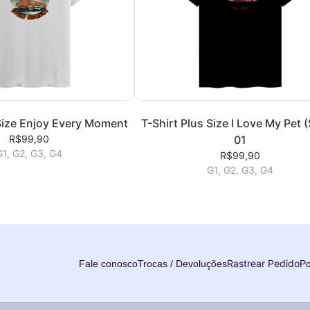
 Size Enjoy Every Moment
T-Shirt Plus Size I Love My Pet (
R$99,90
01
G1, G2, G3, G4
R$99,90
G1, G2, G3, G4
Rastrear Pedido
Fale conosco
Trocas / Devoluções
Po