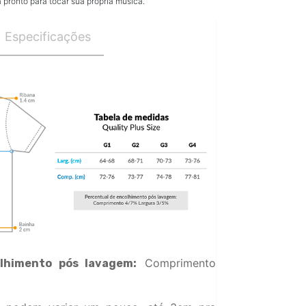
pronto para tocar sua própria música.
Especificações
Comprimento
lhimento pós lavagem: