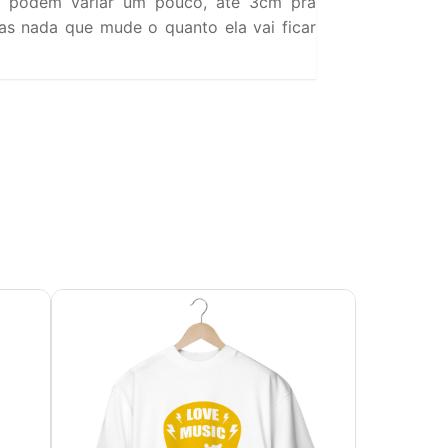
 podem variar um pouco, até 3cm pra
s nada que mude o quanto ela vai ficar