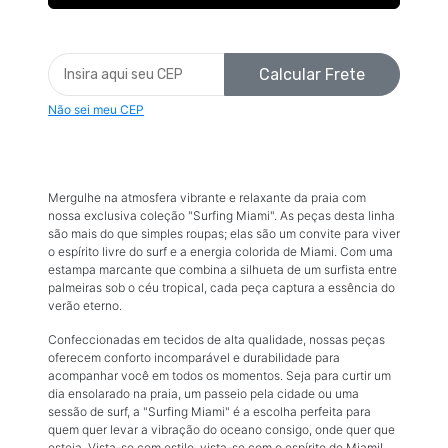
Calcular Frete
Não sei meu CEP
Mergulhe na atmosfera vibrante e relaxante da praia com
nossa exclusiva coleção "Surfing Miami". As peças desta linha
são mais do que simples roupas; elas são um convite para viver
o espírito livre do surf e a energia colorida de Miami. Com uma
estampa marcante que combina a silhueta de um surfista entre
palmeiras sob o céu tropical, cada peça captura a essência do
verão eterno.
Confeccionadas em tecidos de alta qualidade, nossas peças
oferecem conforto incomparável e durabilidade para
acompanhar você em todos os momentos. Seja para curtir um
dia ensolarado na praia, um passeio pela cidade ou uma
sessão de surf, a "Surfing Miami" é a escolha perfeita para
quem quer levar a vibração do oceano consigo, onde quer que
esteja. Vista-se com estilo, vista-se com o espírito de Miami!