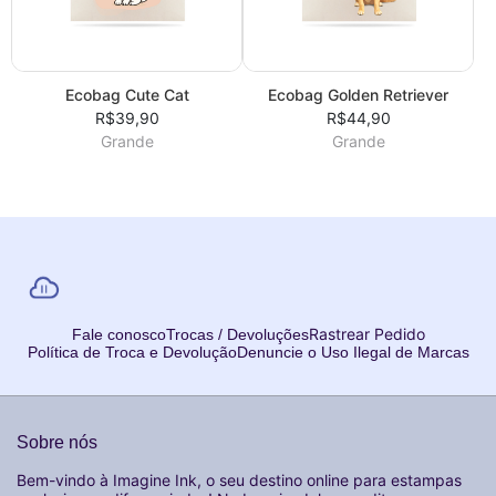
Ecobag Cute Cat
Ecobag Golden Retriever
R$39,90
R$44,90
Grande
Grande
Rastrear Pedido
Fale conosco
Trocas / Devoluções
Política de Troca e Devolução
Denuncie o Uso Ilegal de Marcas
Sobre nós
Bem-vindo à Imagine Ink, o seu destino online para estampas