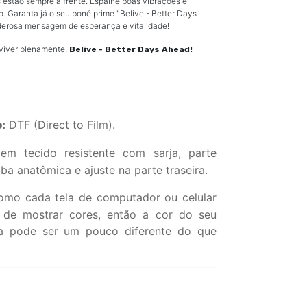
 estão sempre à frente. Espalhe boas vibrações e
. Garanta já o seu boné prime "Belive - Better Days
derosa mensagem de esperança e vitalidade!
 viver plenamente.
Belive - Better Days Ahead!
DTF (Direct to Film).
:
em tecido resistente com sarja, parte
ba anatômica e ajuste na parte traseira.
mo cada tela de computador ou celular
o de mostrar cores, então a cor do seu
a pode ser um pouco diferente do que