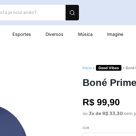
utos personalizados
Esportes
Diversos
Música
Imagine
Início
>
Good Vibes
>
Boné 
Boné Prime
R$ 99,90
ou
3x de R$ 33,30
sem j
COR