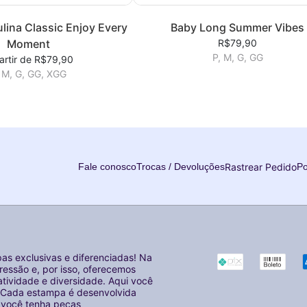
lina Classic Enjoy Every
Baby Long Summer Vibes
Moment
R$79,90
P, M, G, GG
artir de R$79,90
 M, G, GG, XGG
Rastrear Pedido
Fale conosco
Trocas / Devoluções
Po
as exclusivas e diferenciadas! Na
essão e, por isso, oferecemos
tividade e diversidade. Aqui você
o. Cada estampa é desenvolvida
e você tenha peças