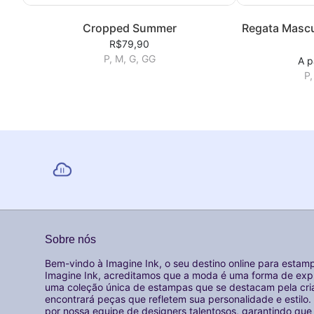
Cropped Summer
Regata Mascu
R$79,90
P, M, G, GG
A p
P,
Sobre nós
Bem-vindo à Imagine Ink, o seu destino online para estamp
Imagine Ink, acreditamos que a moda é uma forma de expr
uma coleção única de estampas que se destacam pela cria
encontrará peças que refletem sua personalidade e estil
por nossa equipe de designers talentosos, garantindo qu