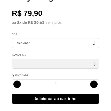
R$ 79,90
ou
3x de R$ 26,63
sem juros
COR
TAMANHOS
QUANTIDADE