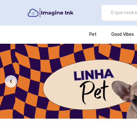
Imagine Ink - Camisetas e produ
Pet
Good Vibes