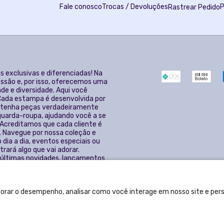
Fale conosco
Trocas / Devoluções
P
Rastrear Pedido
s exclusivas e diferenciadas! Na
ssão e, por isso, oferecemos uma
de e diversidade. Aqui você
 Cada estampa é desenvolvida por
ê tenha peças verdadeiramente
 guarda-roupa, ajudando você a se
 Acreditamos que cada cliente é
. Navegue por nossa coleção e
dia a dia, eventos especiais ou
rará algo que vai adorar.
s últimas novidades, lançamentos
orar o desempenho, analisar como você interage em nosso site e perso