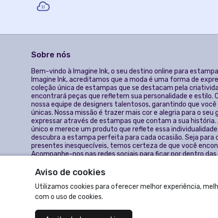
Sobre nós
Bem-vindo à Imagine Ink, o seu destino online para estampa
Imagine Ink, acreditamos que a moda é uma forma de expre
coleção única de estampas que se destacam pela criativida
encontrará peças que refletem sua personalidade e estilo.
nossa equipe de designers talentosos, garantindo que voc
únicas. Nossa missão é trazer mais cor e alegria para o seu
expressar através de estampas que contam a sua história.
único e merece um produto que reflete essa individualidade
descubra a estampa perfeita para cada ocasião. Seja para o 
presentes inesquecíveis, temos certeza de que você encont
Acompanhe-nos nas redes sociais para ficar por dentro da
exclusivos e promoções especiais.
Aviso de cookies
© Dados do vendedor: CNPJ 55.387.696/0001-42
Utilizamos cookies para oferecer melhor experiência, melh
com o uso de cookies.